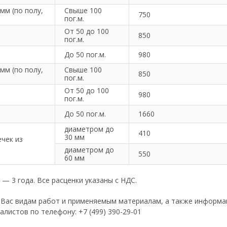
мм (по полу,
Свыше 100
750
пог.м.
От 50 до 100
850
пог.м.
До 50 пог.м.
980
мм (по полу,
Свыше 100
850
пог.м.
От 50 до 100
980
пог.м.
До 50 пог.м.
1660
диаметром до
410
30 мм
чек из
диаметром до
550
60 мм
— 3 года. Все расценки указаны с НДС.
 Вас видам работ и применяемым материалам, а также информа
листов по телефону: +7 (499) 390-29-01