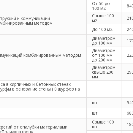
От 50 до
84
100 м2
Свыше 100
21
струкций и коммуникаций
м2
 комбинированным методом
До 100 м2
24
Диаметром
17
до 100 мм
Диаметром
оммуникаций комбинированным методом
от 100 мм
22
до 200 мм
Диаметром
свыше 200
29
мм
оса в кирпичных и бетонных стенах
урфы в основание стены ( 8 шурфов на
шт.
54
шт.
68
Свыше 100
18
шт.
ерстий от опалубки материалами
 «Полиакватрон»