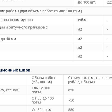
До 100 шт.
22
е работы (при объеме работ свыше 100 кв.м.)
 с вывозом мусора
куб.м
-
ции и битумного праймера с
м2
-
 до 40 мм
м2
-
м2
-
м2
-
ационных швов
Объем работ
Стоимость с материалом
(м2., пог. м.)
руб/ед. объема
Свыше 100
лу, стенам)
650
пог.м.
От 50 до 100
750
пог.м.
До 50 пог.м.
880