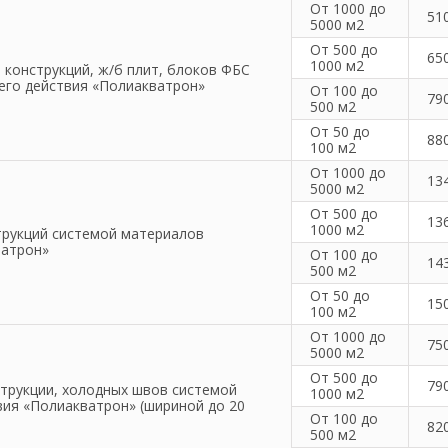
От 1000 до
51
5000 м2
От 500 до
65
1000 м2
 конструкций, ж/б плит, блоков ФБС
го действия «Полиакватрон»
От 100 до
79
500 м2
От 50 до
88
100 м2
От 1000 до
13
5000 м2
От 500 до
13
1000 м2
трукций системой материалов
ватрон»
От 100 до
14
500 м2
От 50 до
15
100 м2
От 1000 до
75
5000 м2
От 500 до
79
струкции, холодных швов системой
1000 м2
ия «Полиакватрон» (шириной до 20
От 100 до
82
500 м2