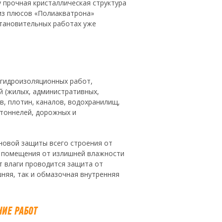
 прочная кристаллическая структура
 из плюсов «Полиакватрона»
становительных работах уже
 гидроизоляционных работ,
й (жилых, административных,
в, плотин, каналов, водохранилищ,
 тоннелей, дорожных и
новой защиты всего строения от
е помещения от излишней влажности
т влаги проводится защита от
няя, так и обмазочная внутренняя
ИЕ РАБОТ