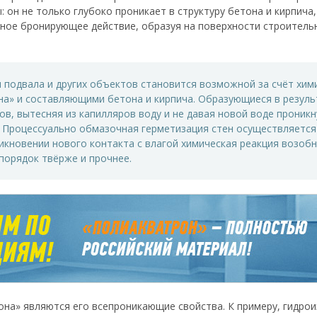
 он не только глубоко проникает в структуру бетона и кирпич
ьное бронирующее действие, образуя на поверхности строитель
 подвала и других объектов становится возможной за счёт хи
а» и составляющими бетона и кирпича. Образующиеся в резуль
в, вытесняя из капилляров воду и не давая новой воде проникн
 Процессуально обмазочная герметизация стен осуществляется 
никновении нового контакта с влагой химическая реакция возобн
 порядок твёрже и прочнее.
а» являются его всепроникающие свойства. К примеру, гидрои