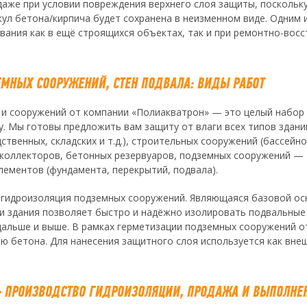
даже при условии повреждения верхнего слоя защиты, поскольку
кул бетона/кирпича будет сохранена в неизменном виде. Одним
вания как в ещё строящихся объектах, так и при ремонтно-вос
МНЫХ СООРУЖЕНИЙ, СТЕН ПОДВАЛА: ВИДЫ РАБОТ
 и сооружений от компании «Полиакватрон» — это целый набор
у. Мы готовы предложить вам защиту от влаги всех типов здани
твенных, складских и т.д.), строительных сооружений (бассейно
 коллекторов, бетонных резервуаров, подземных сооружений —
лементов (фундамента, перекрытий, подвала).
ся гидроизоляция подземных сооружений. Являющаяся базовой ос
ти здания позволяет быстро и надёжно изолировать подвальны
 дальше и выше. В рамках герметизации подземных сооружений о
ю бетона. Для нанесения защитного слоя используется как внеш
ПРОИЗВОДСТВО ГИДРОИЗОЛЯЦИИ, ПРОДАЖА И ВЫПОЛНЕН