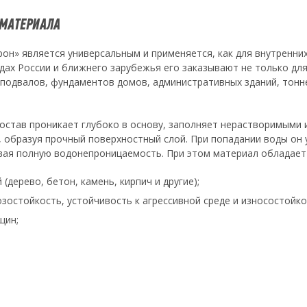
 МАТЕРИАЛА
н» является универсальным и применяется, как для внутренних
одах России и ближнего зарубежья его заказывают не только для
 подвалов, фундаментов домов, административных зданий, тонне
остав проникает глубоко в основу, заполняет нерастворимыми 
образуя прочный поверхностный слой. При попадании воды он у
вая полную водонепроницаемость. При этом материал обладает 
дерево, бетон, камень, кирпич и другие);
остойкость, устойчивость к агрессивной среде и износостойко
щин;