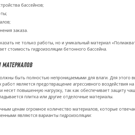
стройства бассейнов;
ты;
алов;
нения заказа.
казать не только работы, но и уникальный материал «Полиакват
ает стоимость гидроизоляции бетонного бассейна.
И МАТЕРИАЛОВ
 должны быть полностью непроницаемыми для влаги. Для этого
 работ является предотвращение агрессивного воздействия на 
и несет повышенную нагрузку, так как обеспечивает защиту чаши
укладывается плитка или другие отделочные материалы.
ичным ценам огромное количество материалов, которые отвеч
ненными являются варианты гидроизоляции: